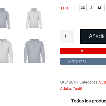
Talla
XS
S
M
Sudadera
Añadir 
Adulto
Landon
cantidad
EXISTENCIAS
SKU:
20177
Categorías:
Sud
Adulto
,
Textil
Todos los produc