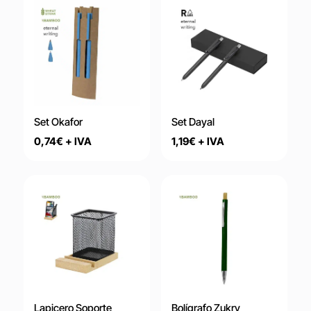
Set Okafor
Set Dayal
0,74
€
+ IVA
1,19
€
+ IVA
Lapicero Soporte
Bolígrafo Zukry