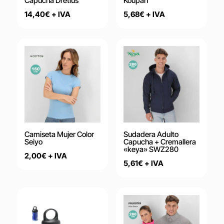
Capucha Dretius
Koupan
14,40
€
+ IVA
5,68
€
+ IVA
Camiseta Mujer Color
Sudadera Adulto
Seiyo
Capucha + Cremallera
«keya» SWZ280
2,00
€
+ IVA
5,61
€
+ IVA