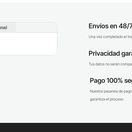
Envíos en 48/7
onal
Una vez completado el tra
Privacidad gar
Tus datos no serán compar
Pago 100% se
Nuestra pasarela de pago
garantiza el proceso.