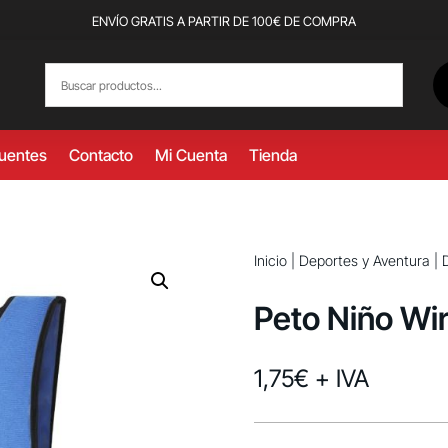
ENVÍO GRATIS A PARTIR DE 100€ DE COMPRA
cuentes
Contacto
Mi Cuenta
Tienda
Inicio
|
Deportes y Aventura
|
Peto Niño Wi
1,75
€
+ IVA