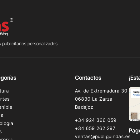
 publicitarios personalizados
gorías
Contactos
¡Est
tura
Av. de Extremadura 30
rtes
06830 La Zarza
enible
Badajoz
as
+34 924 366 059
ología
+34 659 262 297
Pag
s
ventas@publiguindas.es
reros