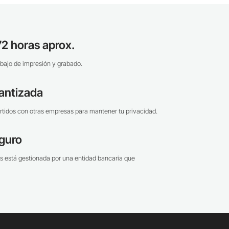
2 horas aprox.
bajo de impresión y grabado.
antizada
tidos con otras empresas para mantener tu privacidad.
guro
s está gestionada por una entidad bancaria que