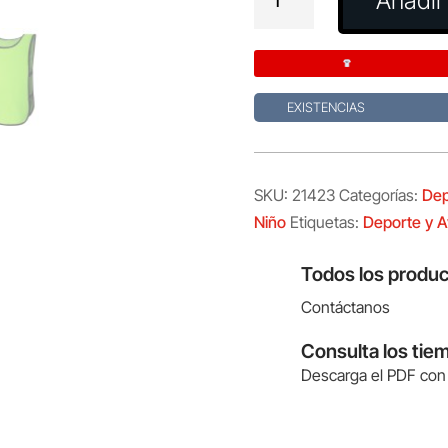
Añadir 
Niño
Wirtz
cantidad
EXISTENCIAS
SKU:
21423
Categorías:
Dep
Niño
Etiquetas:
Deporte y A
Todos los produc
Contáctanos
Consulta los tie
Descarga el PDF con 