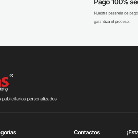
Pago 100% se
Nuestra pasarela de pago
garantiza el proceso.
 publicitarios personalizados
gorías
Contactos
¡Est