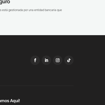
guro
s está gestionada por una entidad bancaria que
amos Aquí!