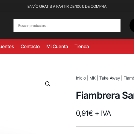
ENVÍO GRATIS A PARTIR DE 100€ DE COMPRA
cuentes
Contacto
Mi Cuenta
Tienda
Inicio
|
MK
|
Take Away
| Fiam
Fiambrera Sa
0,91
€
+ IVA