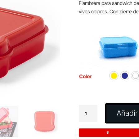
Fiambrera para sandwich de
vivos colores. Con cierre de
Color
Fiambrera
Añadir 
Sandwich
Noix
cantidad