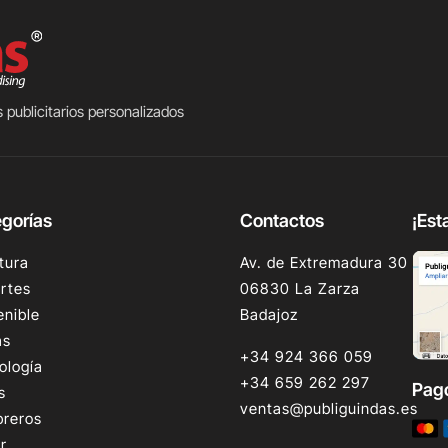
 publicitarios personalizados
gorías
Contactos
¡Est
tura
Av. de Extremadura 30
rtes
06830 La Zarza
enible
Badajoz
as
+34 924 366 059
ología
+34 659 262 297
Pag
s
ventas@publiguindas.es
reros
r