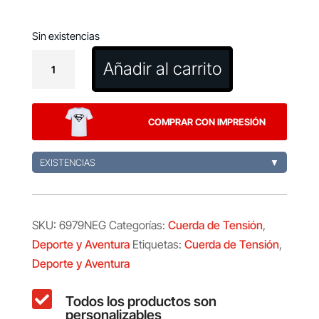
Sin existencias
Cuerda
Añadir al carrito
de
Tensión
Rayden
COMPRAR CON IMPRESIÓN
cantidad
EXISTENCIAS
▼
SKU:
6979NEG
Categorías:
Cuerda de Tensión
,
Deporte y Aventura
Etiquetas:
Cuerda de Tensión
,
Deporte y Aventura

Todos los productos son
personalizables