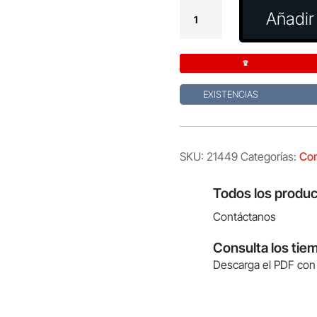
Cometa
Añadir 
Strelec
cantidad
EXISTENCIAS
SKU:
21449
Categorías:
Co
Todos los produc
Contáctanos
Consulta los tie
Descarga el PDF con 