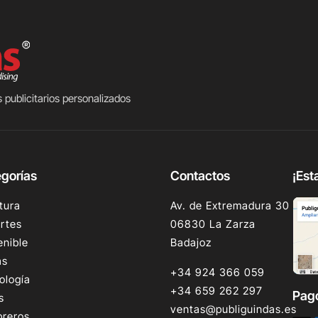
 publicitarios personalizados
gorías
Contactos
¡Est
tura
Av. de Extremadura 30
rtes
06830 La Zarza
enible
Badajoz
as
+34 924 366 059
ología
+34 659 262 297
Pag
s
ventas@publiguindas.es
reros