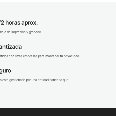
2 horas aprox.
bajo de impresión y grabado.
antizada
tidos con otras empresas para mantener tu privacidad.
guro
s está gestionada por una entidad bancaria que