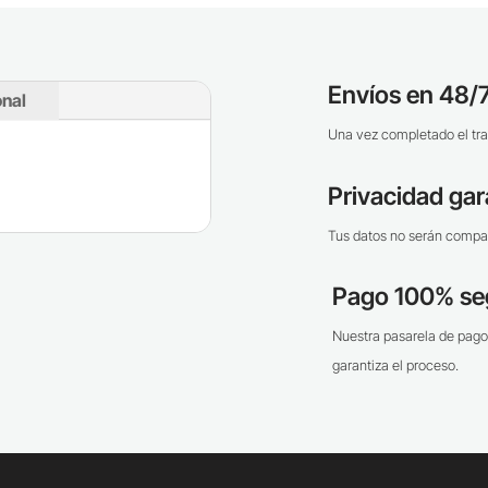
Envíos en 48/7
onal
Una vez completado el tra
Privacidad gar
Tus datos no serán compar
Pago 100% se
Nuestra pasarela de pago
garantiza el proceso.