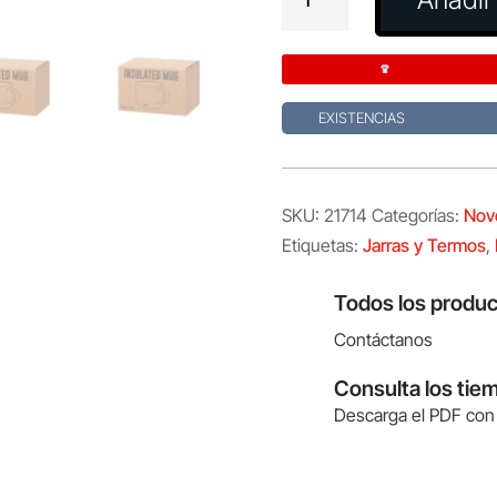
Blakent
cantidad
EXISTENCIAS
SKU:
21714
Categorías:
Nov
Etiquetas:
Jarras y Termos
,
Todos los produc
Contáctanos
Consulta los tie
Descarga el PDF con 