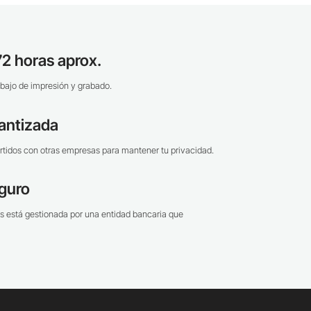
2 horas aprox.
bajo de impresión y grabado.
antizada
tidos con otras empresas para mantener tu privacidad.
guro
s está gestionada por una entidad bancaria que