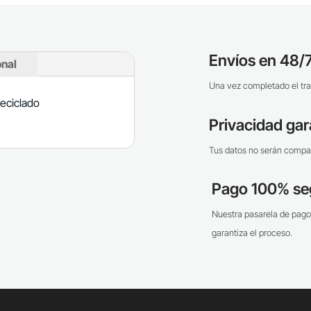
Envíos en 48/7
onal
Una vez completado el tra
eciclado
Privacidad gar
Tus datos no serán compar
Pago 100% se
Nuestra pasarela de pago
garantiza el proceso.