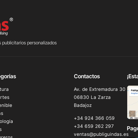
 publicitarios personalizados
gorías
Contactos
¡Est
tura
Av. de Extremadura 30
rtes
06830 La Zarza
enible
Badajoz
as
+34 924 366 059
ología
+34 659 262 297
Pag
s
ventas@publiguindas.es
reros