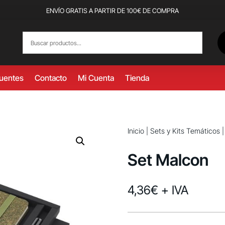
ENVÍO GRATIS A PARTIR DE 100€ DE COMPRA
cuentes
Contacto
Mi Cuenta
Tienda
Inicio
|
Sets y Kits Temáticos
Set Malcon
4,36
€
+ IVA