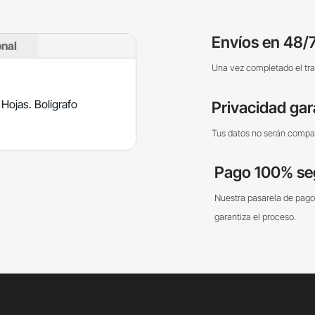
Envíos en 48/7
onal
Una vez completado el tra
 Hojas. Bolígrafo
Privacidad gar
Tus datos no serán compar
Pago 100% se
Nuestra pasarela de pago
garantiza el proceso.