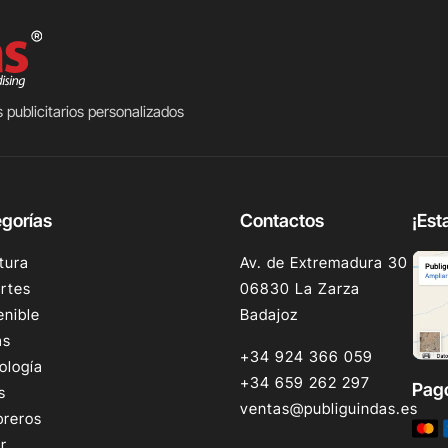
 publicitarios personalizados
gorías
Contactos
¡Est
tura
Av. de Extremadura 30
rtes
06830 La Zarza
enible
Badajoz
as
+34 924 366 059
ología
+34 659 262 297
Pag
s
ventas@publiguindas.es
reros
r