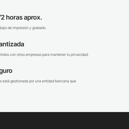
2 horas aprox.
bajo de impresión y grabado.
antizada
tidos con otras empresas para mantener tu privacidad.
guro
s está gestionada por una entidad bancaria que