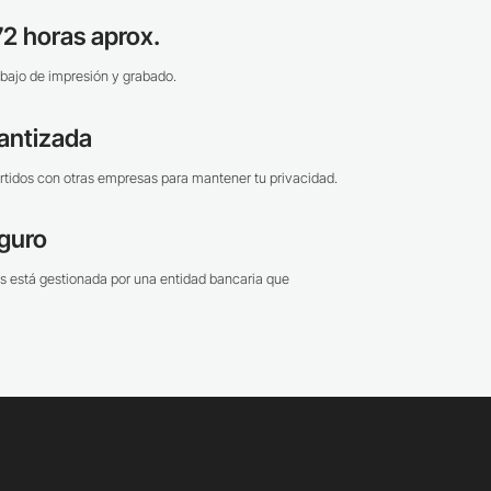
2 horas aprox.
bajo de impresión y grabado.
antizada
tidos con otras empresas para mantener tu privacidad.
guro
s está gestionada por una entidad bancaria que