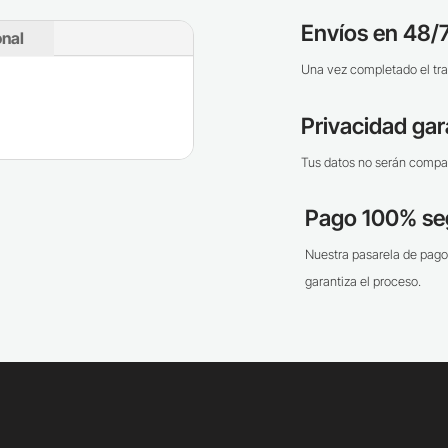
Envíos en 48/7
onal
Una vez completado el tra
Privacidad gar
Tus datos no serán compar
Pago 100% se
Nuestra pasarela de pago
garantiza el proceso.