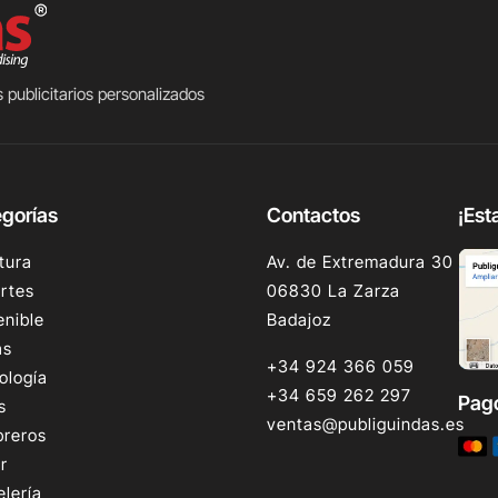
 publicitarios personalizados
gorías
Contactos
¡Est
tura
Av. de Extremadura 30
rtes
06830 La Zarza
enible
Badajoz
as
+34 924 366 059
ología
+34 659 262 297
Pag
s
ventas@publiguindas.es
reros
r
elería