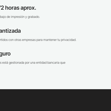
2 horas aprox.
bajo de impresión y grabado.
antizada
tidos con otras empresas para mantener tu privacidad.
guro
s está gestionada por una entidad bancaria que