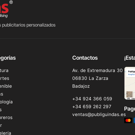
 publicitarios personalizados
gorías
Contactos
¡Est
tura
Av. de Extremadura 30
rtes
06830 La Zarza
enible
Badajoz
as
+34 924 366 059
ología
+34 659 262 297
Pag
s
ventas@publiguindas.es
reros
r
elería