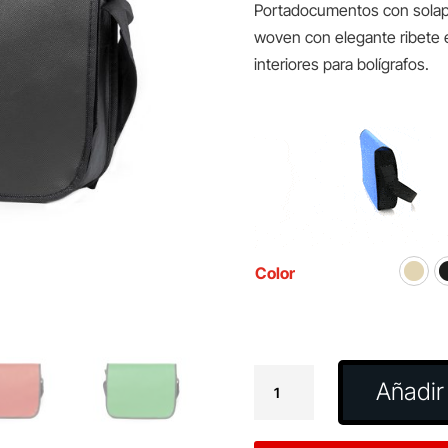
Portadocumentos con solapa
woven con elegante ribete 
interiores para bolígrafos.
Color
Portadocumentos
Añadir 
Bernice
cantidad