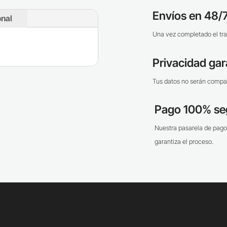
Envíos en 48/7
onal
Una vez completado el tra
Privacidad gar
Tus datos no serán compar
Pago 100% se
Nuestra pasarela de pago
garantiza el proceso.