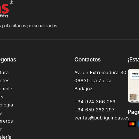
 publicitarios personalizados
gorías
Contactos
¡Est
tura
Av. de Extremadura 30
rtes
06830 La Zarza
enible
Badajoz
as
+34 924 366 059
ología
+34 659 262 297
Pag
s
ventas@publiguindas.es
reros
r
elería