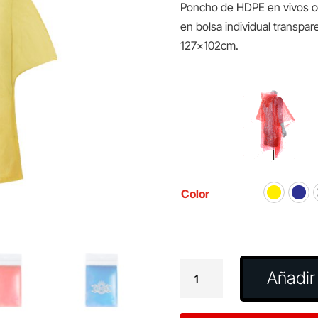
Poncho de HDPE en vivos co
en bolsa individual transpar
127x102cm.
Color
Poncho
Añadir 
Remo
cantidad