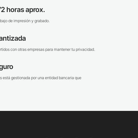
2 horas aprox.
bajo de impresión y grabado.
antizada
tidos con otras empresas para mantener tu privacidad.
guro
s está gestionada por una entidad bancaria que