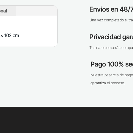
Envíos en 48/7
onal
Una vez completado el tra
7 x 102 cm
Privacidad gar
Tus datos no serán compar
Pago 100% se
Nuestra pasarela de pago
garantiza el proceso.