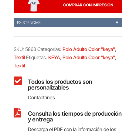
"keya"
COMPRAR CON IMPRESIÓN
MPS180
cantidad
EXISTENCIAS
▼
SKU:
5863
Categorías:
Polo Adulto Color "keya"
,
Textil
Etiquetas:
KEYA
,
Polo Adulto Color "keya"
,
Textil

Todos los productos son
personalizables
Contáctanos

Consulta los tiempos de producción
y entrega
Descarga el PDF con la información de los