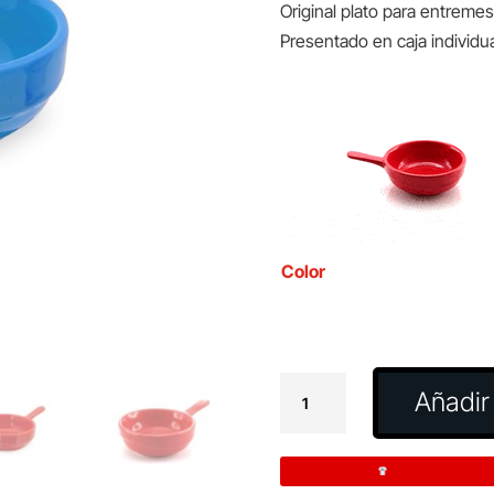
Original plato para entreme
Presentado en caja individua
Color
Plato
Añadir 
Entremeses
Boletus
cantidad