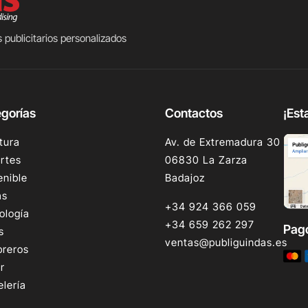
 publicitarios personalizados
gorías
Contactos
¡Est
tura
Av. de Extremadura 30
rtes
06830 La Zarza
enible
Badajoz
as
+34 924 366 059
ología
+34 659 262 297
Pag
s
ventas@publiguindas.es
reros
r
elería