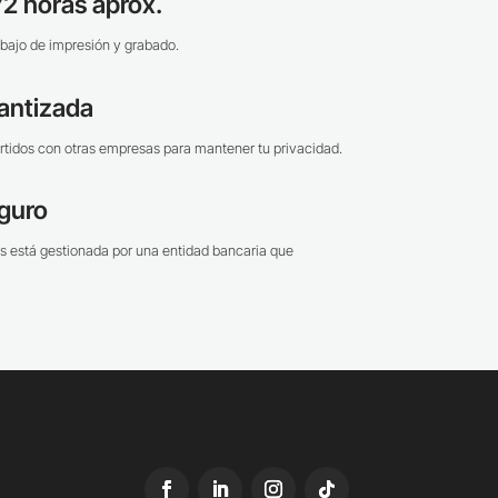
2 horas aprox.
bajo de impresión y grabado.
antizada
tidos con otras empresas para mantener tu privacidad.
guro
s está gestionada por una entidad bancaria que