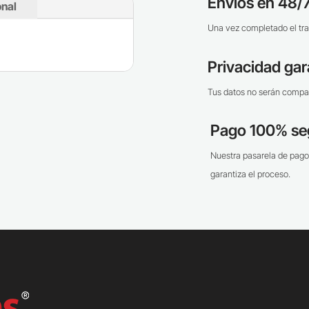
Envíos en 48/7
onal
Una vez completado el tra
Privacidad gar
Tus datos no serán compar
Pago 100% se
Nuestra pasarela de pago
garantiza el proceso.