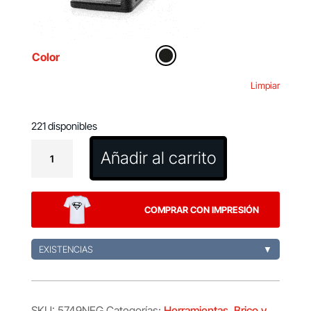
Color
Limpiar
221 disponibles
Pantalla
Añadir al carrito
Soporte
Wantol
cantidad
COMPRAR CON IMPRESIÓN
EXISTENCIAS
▼
SKU:
5749NEG
Categorías:
Herramientas, Brico y