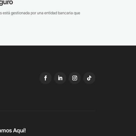
guro
s está gestionada por una entidad bancaria que
amos Aquí!