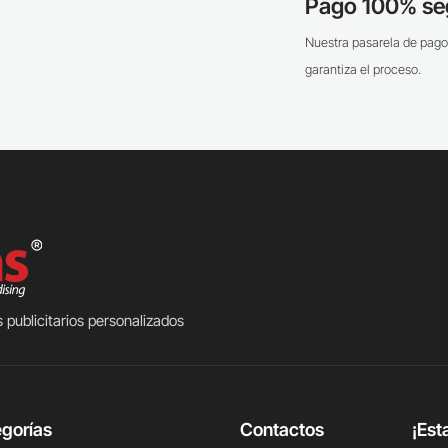
Pago 100% se
Nuestra pasarela de pago
garantiza el proceso.
 publicitarios personalizados
gorías
Contactos
¡Est