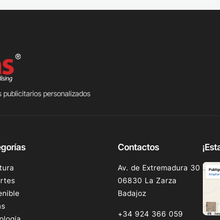
 publicitarios personalizados
gorías
Contactos
¡Est
tura
Av. de Extremadura 30
rtes
06830 La Zarza
enible
Badajoz
as
+34 924 366 059
ología