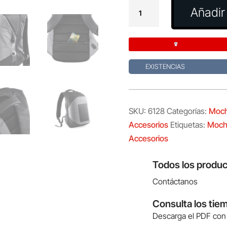
Mochila
Añadir 
Cargadora
Koneit
cantidad
EXISTENCIAS
SKU:
6128
Categorías:
Moch
Accesorios
Etiquetas:
Mochi
Accesorios
Todos los produc
Contáctanos
Consulta los tie
Descarga el PDF con 