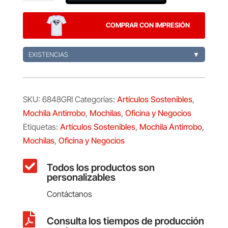
Bulman
cantidad
COMPRAR CON IMPRESIÓN
EXISTENCIAS
▼
SKU:
6848GRI
Categorías:
Artículos Sostenibles
,
Mochila Antirrobo
,
Mochilas
,
Oficina y Negocios
Etiquetas:
Artículos Sostenibles
,
Mochila Antirrobo
,
Mochilas
,
Oficina y Negocios

Todos los productos son
personalizables
Contáctanos

Consulta los tiempos de producción