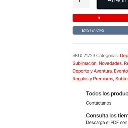
Sublimación
Aviana
cantidad
EXISTENCIAS
SKU:
21723
Categorías:
Dep
Sublimación
,
Novedades
,
R
Deporte y Aventura
,
Evento
Regalos y Premiums
,
Subli
Todos los produc
Contáctanos
Consulta los tie
Descarga el PDF con 