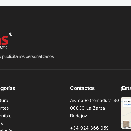
 publicitarios personalizados
gorías
Contactos
¡Est
tura
Av. de Extremadura 30
rtes
06830 La Zarza
enible
Badajoz
as
+34 924 366 059
ología