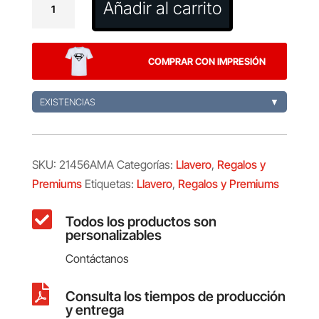
Añadir al carrito
Cebrom
cantidad
COMPRAR CON IMPRESIÓN
EXISTENCIAS
▼
SKU:
21456AMA
Categorías:
Llavero
,
Regalos y
Premiums
Etiquetas:
Llavero
,
Regalos y Premiums

Todos los productos son
personalizables
Contáctanos

Consulta los tiempos de producción
y entrega