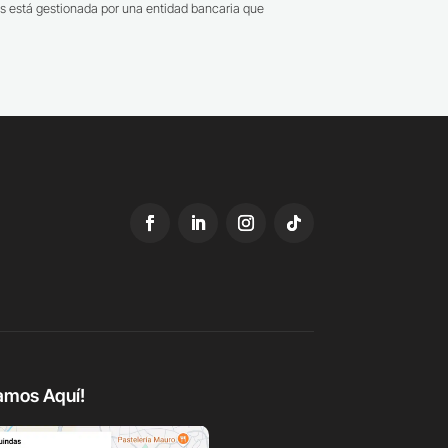
s está gestionada por una entidad bancaria que
amos Aquí!