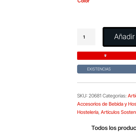
Color
Lápiz
Añadir 
Vexor
cantidad
EXISTENCIAS
SKU:
20681
Categorías:
Art
Accesorios de Bebida y Hos
Hostelería
,
Artículos Sosten
Todos los produc