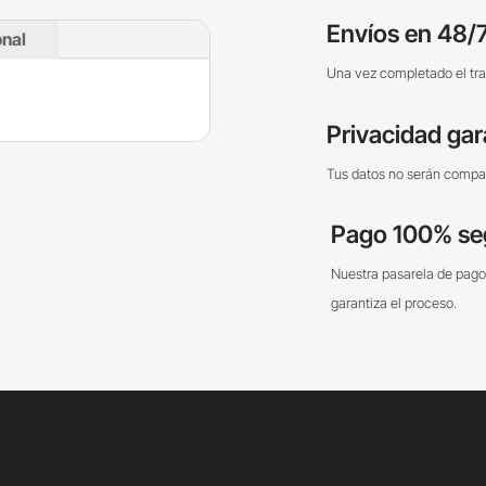
Envíos en 48/7
onal
Una vez completado el tra
Privacidad gar
Tus datos no serán compar
Pago 100% se
Nuestra pasarela de pago
garantiza el proceso.