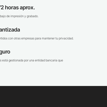
2 horas aprox.
bajo de impresión y grabado.
antizada
tidos con otras empresas para mantener tu privacidad.
guro
s está gestionada por una entidad bancaria que