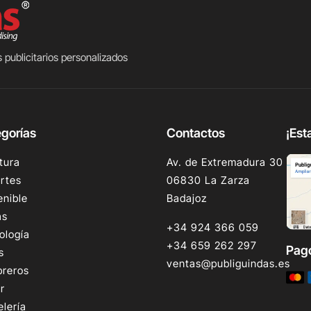
 publicitarios personalizados
gorías
Contactos
¡Est
tura
Av. de Extremadura 30
rtes
06830 La Zarza
enible
Badajoz
as
+34 924 366 059
ología
+34 659 262 297
Pag
s
ventas@publiguindas.es
reros
r
elería