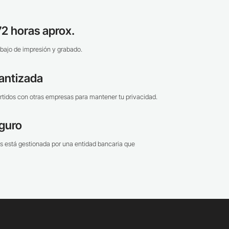
2 horas aprox.
bajo de impresión y grabado.
antizada
tidos con otras empresas para mantener tu privacidad.
guro
s está gestionada por una entidad bancaria que