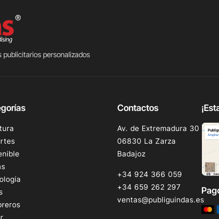
 publicitarios personalizados
gorías
Contactos
¡Est
tura
Av. de Extremadura 30
rtes
06830 La Zarza
enible
Badajoz
as
+34 924 366 059
ología
+34 659 262 297
Pag
s
ventas@publiguindas.es
reros
r