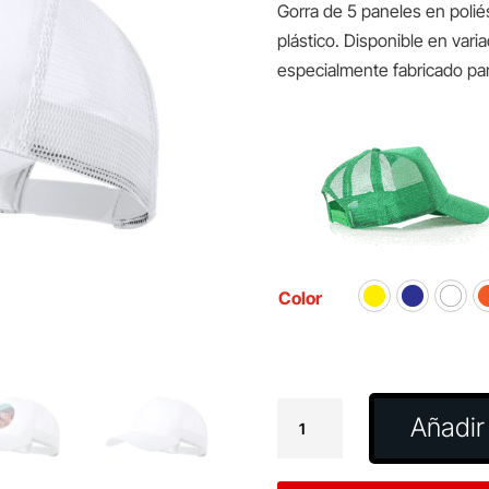
Gorra de 5 paneles en poliést
plástico. Disponible en vari
especialmente fabricado par
Color
Gorra
Añadir 
Clipak
cantidad