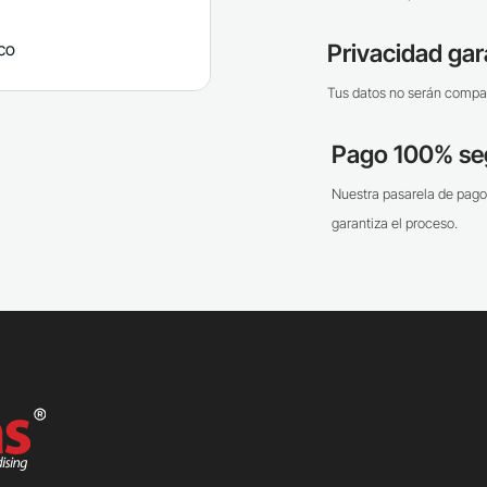
ico
Privacidad gar
Tus datos no serán compar
Pago 100% se
Nuestra pasarela de pago
garantiza el proceso.