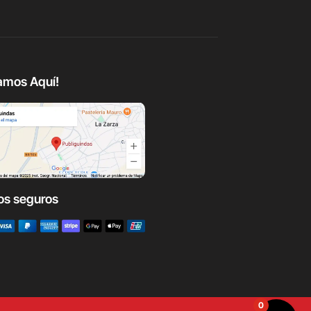
amos Aquí!
os seguros
0