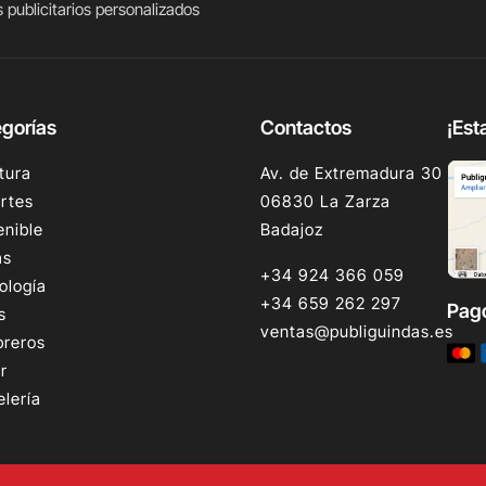
 publicitarios personalizados
gorías
Contactos
¡Est
tura
Av. de Extremadura 30
rtes
06830 La Zarza
enible
Badajoz
as
+34 924 366 059
ología
+34 659 262 297
Pag
s
ventas@publiguindas.es
reros
r
elería