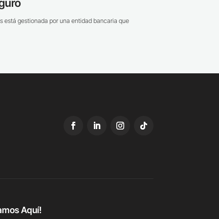
guro
s está gestionada por una entidad bancaria que
amos Aquí!