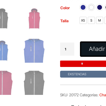
Color
Talla
XS
S
M
Chaleco
Añadir 
Seldon
cantidad
EXISTENCIAS
SKU:
20172
Categorías:
Cha