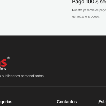
Pago 100% se
Nuestra pasarela de pago
garantiza el proceso.
 publicitarios personalizados
gorías
Contactos
¡Est