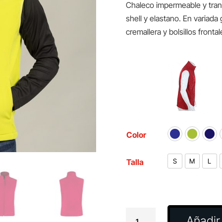
Chaleco impermeable y tran
shell y elastano. En variada
cremallera y bolsillos frontal
Color
Talla
S
M
L
Chaleco
Añadir 