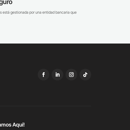
guro
s está gestionada por una entidad bancaria que
amos Aquí!