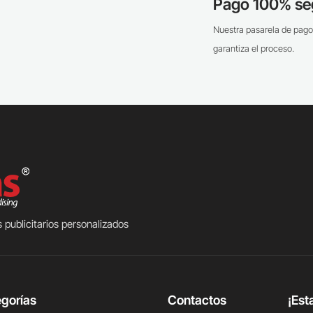
Pago 100% se
Nuestra pasarela de pago
garantiza el proceso.
 publicitarios personalizados
gorías
Contactos
¡Est