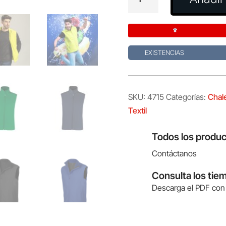
Balmax
cantidad
EXISTENCIAS
SKU:
4715
Categorías:
Chal
Textil
Todos los produc
Contáctanos
Consulta los tie
Descarga el PDF con 