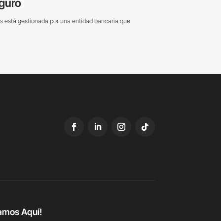
guro
s está gestionada por una entidad bancaria que
amos Aquí!