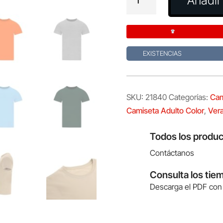
Añadir 
Adulto
Color
Stiles
cantidad
EXISTENCIAS
SKU:
21840
Categorías:
Cam
Camiseta Adulto Color
,
Vera
Todos los produc
Contáctanos
Consulta los tie
Descarga el PDF con 