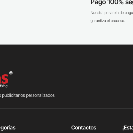
Pago 100% se
Nuestra pasarela de pago
garantiza el proceso.
 publicitarios personalizados
gorías
Contactos
¡Est