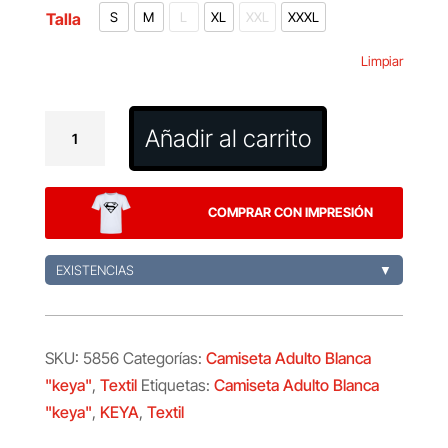
Talla
S
M
L
XL
XXL
XXXL
Limpiar
Camiseta
Añadir al carrito
Adulto
Blanca
"keya"
COMPRAR CON IMPRESIÓN
MC150
cantidad
EXISTENCIAS
▼
SKU:
5856
Categorías:
Camiseta Adulto Blanca
"keya"
,
Textil
Etiquetas:
Camiseta Adulto Blanca
"keya"
,
KEYA
,
Textil