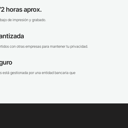
2 horas aprox.
bajo de impresión y grabado.
antizada
tidos con otras empresas para mantener tu privacidad.
guro
s está gestionada por una entidad bancaria que