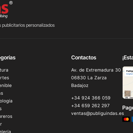
 publicitarios personalizados
gorías
Contactos
¡Est
tura
Av. de Extremadura 30
rtes
06830 La Zarza
enible
Badajoz
as
+34 924 366 059
ología
+34 659 262 297
Pag
s
ventas@publiguindas.es
reros
r
elería