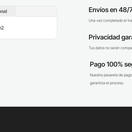
Envíos en 48/7
onal
Una vez completado el tra
m2
Privacidad gar
Tus datos no serán compar
Pago 100% se
Nuestra pasarela de pago
garantiza el proceso.