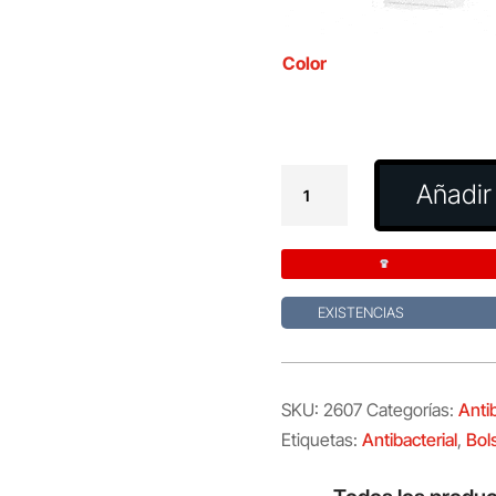
Color
Bolsa
Añadir 
Antibacteriana
Maxcron
cantidad
EXISTENCIAS
SKU:
2607
Categorías:
Antib
Etiquetas:
Antibacterial
,
Bol