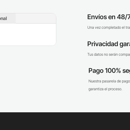
Envíos en 48/7
onal
Una vez completado el tra
Privacidad gar
Tus datos no serán compar
Pago 100% se
Nuestra pasarela de pago
garantiza el proceso.