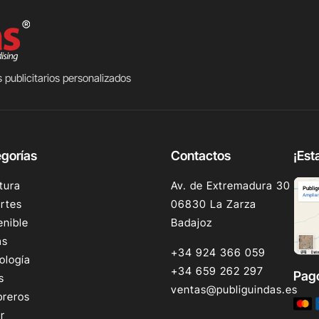
 publicitarios personalizados
gorías
Contactos
¡Est
tura
Av. de Extremadura 30
rtes
06830 La Zarza
enible
Badajoz
as
+34 924 366 059
ología
+34 659 262 297
Pag
s
ventas@publiguindas.es
reros
r