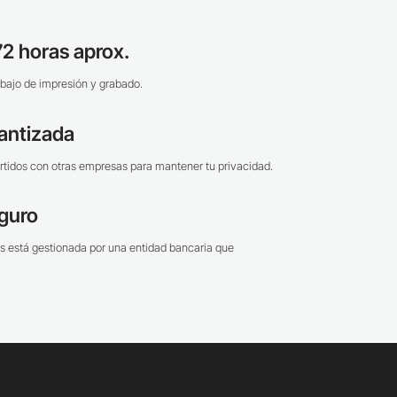
2 horas aprox.
bajo de impresión y grabado.
antizada
tidos con otras empresas para mantener tu privacidad.
guro
s está gestionada por una entidad bancaria que