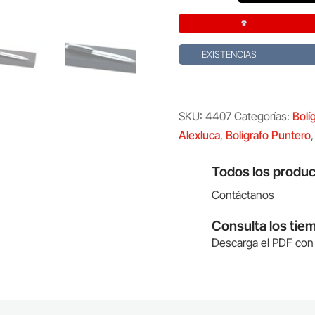
Lantey
cantidad
EXISTENCIAS
SKU:
4407
Categorías:
Bolí
Alexluca
,
Bolígrafo Puntero
Todos los produc
Contáctanos
Consulta los tie
Descarga el PDF con 