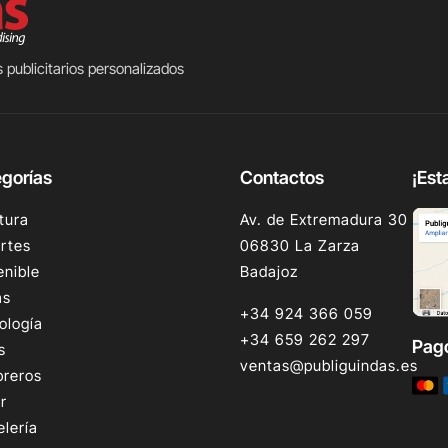
 publicitarios personalizados
gorías
Contactos
¡Est
tura
Av. de Extremadura 30
rtes
06830 La Zarza
enible
Badajoz
as
+34 924 366 059
ología
+34 659 262 297
Pag
s
ventas@publiguindas.es
reros
r
elería