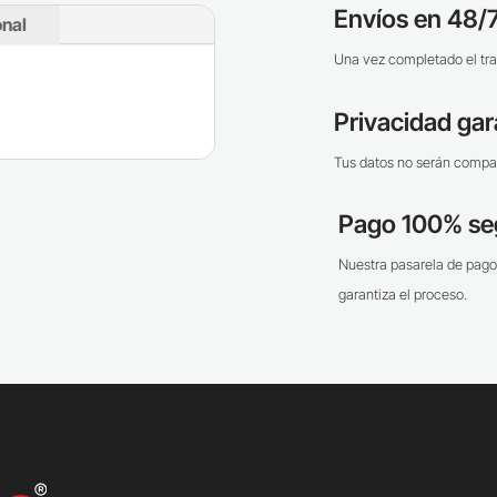
Envíos en 48/7
onal
Una vez completado el tra
Privacidad gar
Tus datos no serán compar
Pago 100% se
Nuestra pasarela de pago
garantiza el proceso.