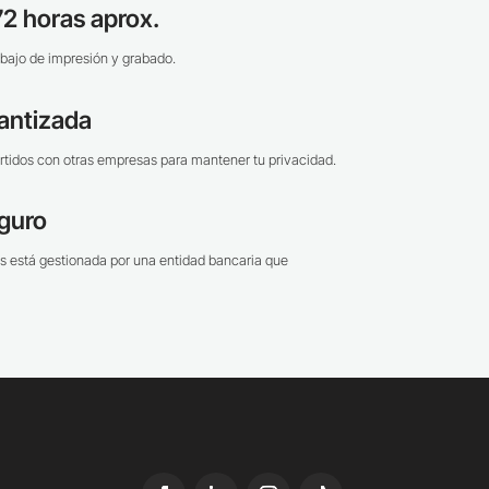
2 horas aprox.
bajo de impresión y grabado.
antizada
tidos con otras empresas para mantener tu privacidad.
guro
s está gestionada por una entidad bancaria que