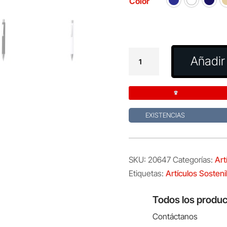
Color
Bolígrafo
Añadir 
Dynix
cantidad
EXISTENCIAS
SKU:
20647
Categorías:
Art
Etiquetas:
Artículos Sosteni
Todos los produc
Contáctanos