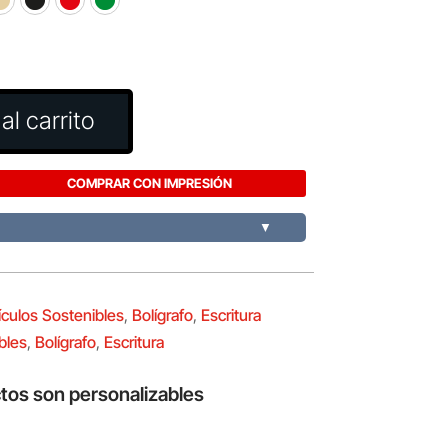
al carrito
COMPRAR CON IMPRESIÓN
▼
ículos Sostenibles
,
Bolígrafo
,
Escritura
bles
,
Bolígrafo
,
Escritura
tos son personalizables