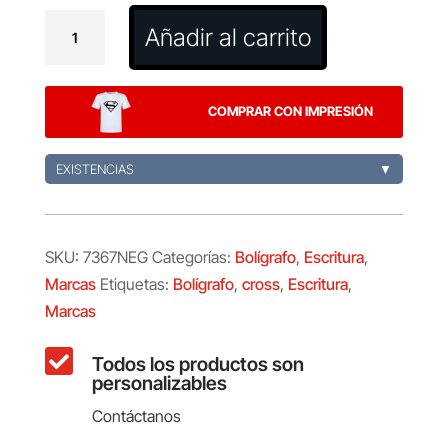
Bolígrafo
Añadir al carrito
Bailey
Light
cantidad
COMPRAR CON IMPRESIÓN
EXISTENCIAS
▼
SKU:
7367NEG
Categorías:
Bolígrafo
,
Escritura
,
Marcas
Etiquetas:
Bolígrafo
,
cross
,
Escritura
,
Marcas

Todos los productos son
personalizables
Contáctanos