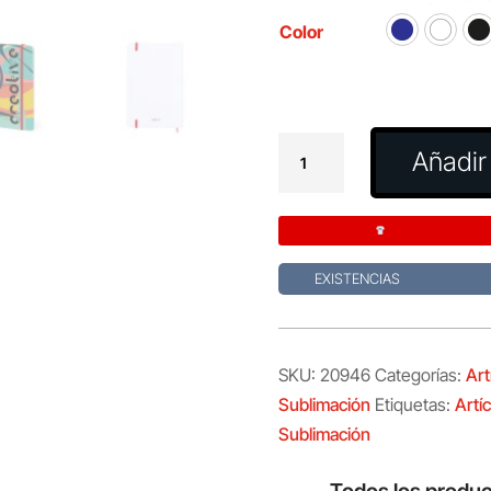
Color
Bloc
Añadir 
Notas
Sublimación
Groly
cantidad
EXISTENCIAS
SKU:
20946
Categorías:
Art
Sublimación
Etiquetas:
Artí
Sublimación