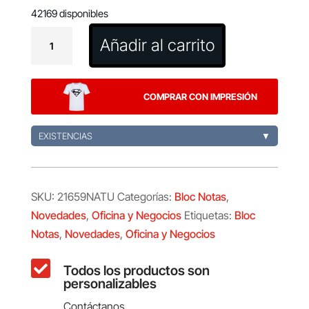
42169 disponibles
Bloc
Añadir al carrito
Notas
Bretor
cantidad
COMPRAR CON IMPRESIÓN
EXISTENCIAS
▼
SKU:
21659NATU
Categorías:
Bloc Notas
,
Novedades
,
Oficina y Negocios
Etiquetas:
Bloc
Notas
,
Novedades
,
Oficina y Negocios

Todos los productos son
personalizables
Contáctanos