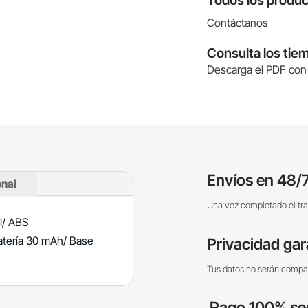
Todos los produc
Contáctanos
Consulta los tie
Descarga el PDF con 
Envíos en 48/7
onal
Una vez completado el tra
l/ ABS
atería 30 mAh/ Base
Privacidad gar
Tus datos no serán compar
Pago 100% se