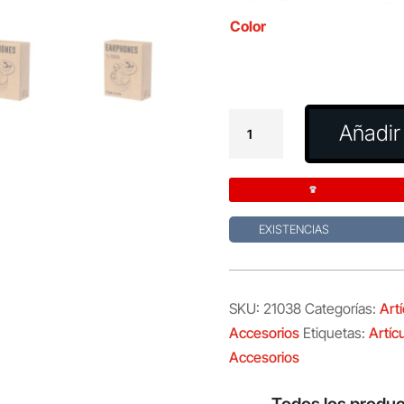
Color
Auriculares
Añadir 
Bekery
cantidad
EXISTENCIAS
SKU:
21038
Categorías:
Art
Accesorios
Etiquetas:
Artíc
Accesorios