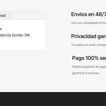
Envíos en 48/7
onal
Una vez completado el tra
a
otencia Sonido 3W.
Privacidad gar
Tus datos no serán compar
Pago 100% se
Nuestra pasarela de pago
garantiza el proceso.