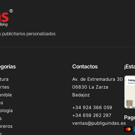
 publicitarios personalizados
gorías
Contactos
¡Est
tura
Av. de Extremadura 30
rtes
06830 La Zarza
enible
Badajoz
as
+34 924 366 059
ología
+34 659 262 297
Pag
s
ventas@publiguindas.es
reros
r