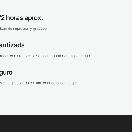
2 horas aprox.
bajo de impresión y grabado.
antizada
tidos con otras empresas para mantener tu privacidad.
guro
s está gestionada por una entidad bancaria que