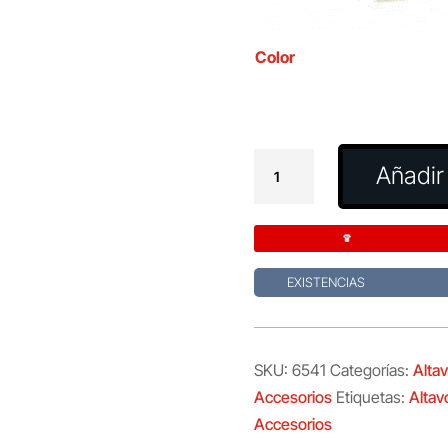
Color
Altavoz
Añadir 
Dadil
cantidad
EXISTENCIAS
SKU:
6541
Categorías:
Alta
Accesorios
Etiquetas:
Altav
Accesorios