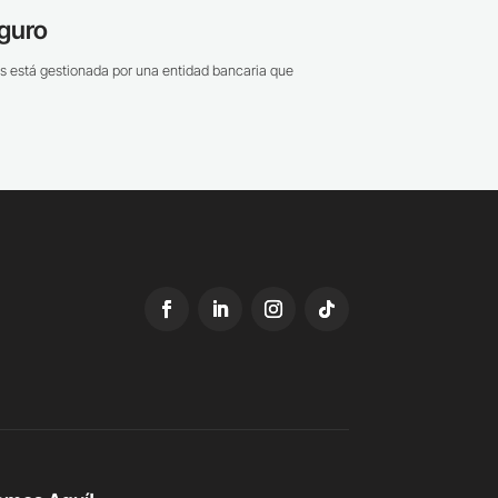
guro
s está gestionada por una entidad bancaria que