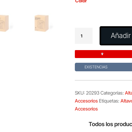
Color
Altavoz
Añadir 
Boitok
cantidad
EXISTENCIAS
SKU:
20293
Categorías:
Alt
Accesorios
Etiquetas:
Altav
Accesorios
Todos los produc