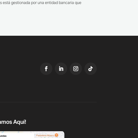
s está gestionada por una entidad bancaria que
amos Aquí!