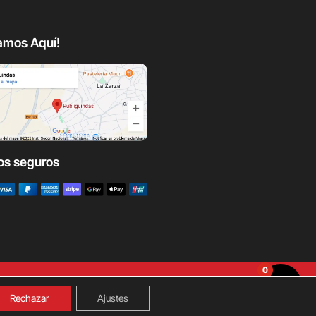
amos Aquí!
os seguros
0
Rechazar
Ajustes