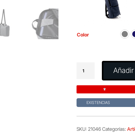
Color
Mochila
Añadir 
Portadocumentos
Makarzur
cantidad
EXISTENCIAS
SKU:
21046
Categorías:
Art