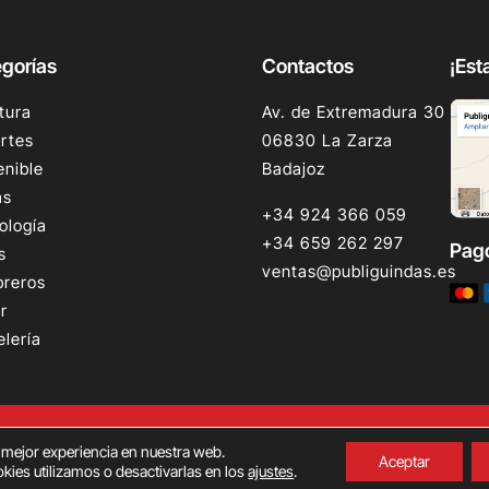
gorías
Contactos
¡Est
tura
Av. de Extremadura 30
rtes
06830 La Zarza
enible
Badajoz
as
+34 924 366 059
ología
+34 659 262 297
Pag
s
ventas@publiguindas.es
reros
r
elería
© Copyright Publiguindas 2025.
a mejor experiencia en nuestra web.
Aceptar
ies utilizamos o desactivarlas en los
ajustes
.