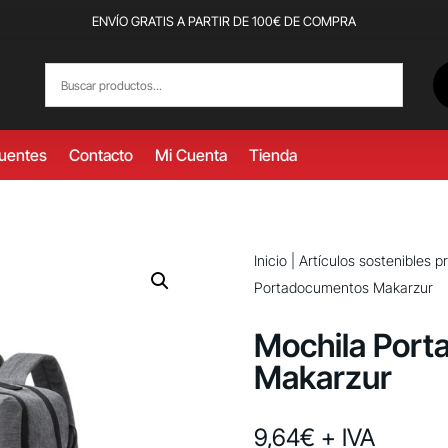
ENVÍO GRATIS A PARTIR DE 100€ DE COMPRA
cuentes
Contacto
Mi Cuenta
Tienda
Inicio
|
Artículos sostenibles 
Portadocumentos Makarzur
Mochila Por
Makarzur
9,64
€
+ IVA