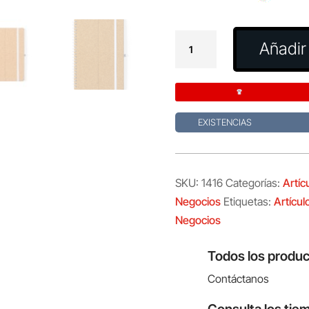
Libreta
Añadir 
Soporte
Fromky
cantidad
EXISTENCIAS
SKU:
1416
Categorías:
Artíc
Negocios
Etiquetas:
Artícul
Negocios
Todos los produc
Contáctanos
Consulta los tie