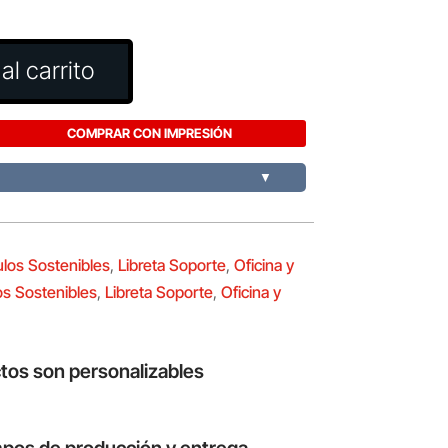
al carrito
COMPRAR CON IMPRESIÓN
▼
ulos Sostenibles
,
Libreta Soporte
,
Oficina y
os Sostenibles
,
Libreta Soporte
,
Oficina y
tos son personalizables
mpos de producción y entrega