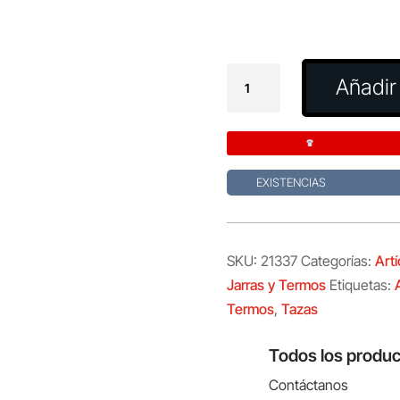
Bidón
Añadir 
Térmico
Redar
cantidad
EXISTENCIAS
SKU:
21337
Categorías:
Artí
Jarras y Termos
Etiquetas:
Termos
,
Tazas
Todos los produc
Contáctanos